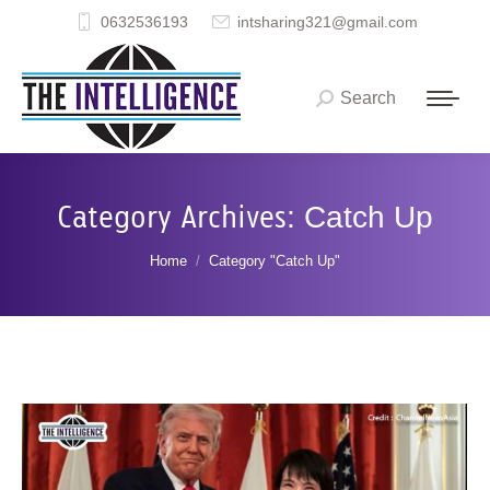
0632536193
intsharing321@gmail.com
Search
Search:
Category Archives:
Catch Up
You are here:
Home
Category "Catch Up"