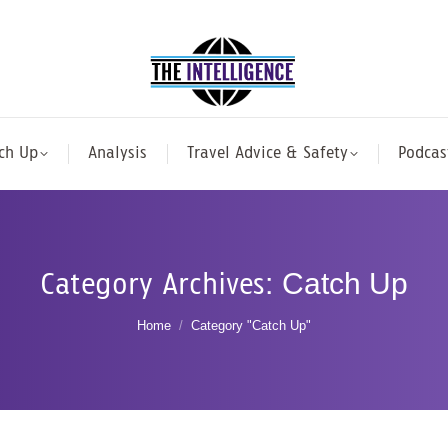
ch Up
Analysis
Travel Advice & Safety
Podcas
Category Archives:
Catch Up
You are here:
Home
Category "Catch Up"