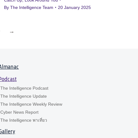
Catch Up
,
Look Around You
By
The Intelligence Team
20 January 2025
9
→
Almanac
Podcast
The Intelligence Podcast
The Intelligence Update
The Intelligence Weekly Review
Cyber News Report
The Intelligence พาเที่ยว
Gallery