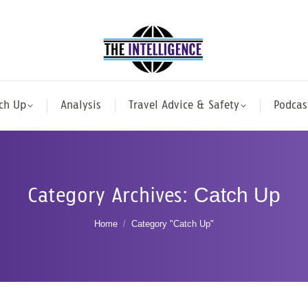
ch Up
Analysis
Travel Advice & Safety
Podcas
Category Archives:
Catch Up
You are here:
Home
Category "Catch Up"