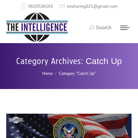
0632536193
intsharing321@gmail.com
Search
Search:
Category Archives:
Catch Up
You are here:
Home
Category "Catch Up"