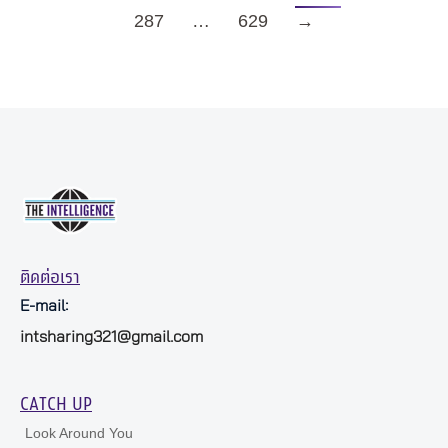
287
…
629
→
ติดต่อเรา
E-mail:
intsharing321@gmail.com
CATCH UP
Look Around You