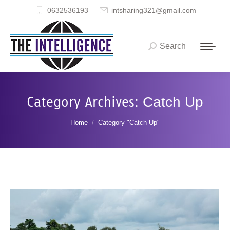
0632536193
intsharing321@gmail.com
Search
Search:
Category Archives:
Catch Up
You are here:
Home
Category "Catch Up"