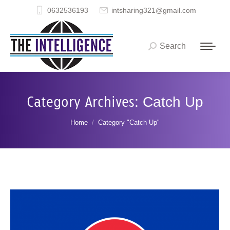
0632536193
intsharing321@gmail.com
Search
Search:
Category Archives:
Catch Up
You are here:
Home
Category "Catch Up"