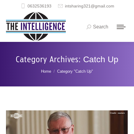
0632536193
intsharing321@gmail.com
Search
Search:
Category Archives:
Catch Up
You are here:
Home
Category "Catch Up"