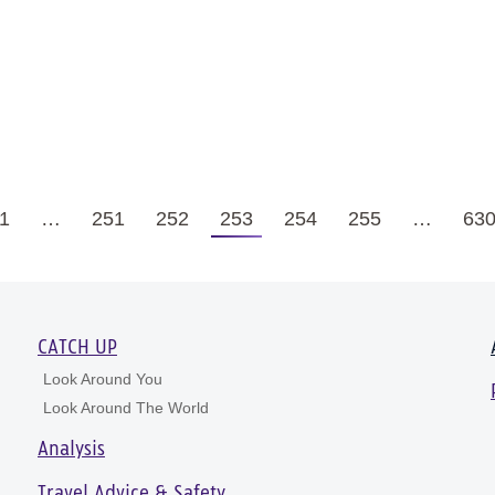
1
…
251
252
253
254
255
…
63
CATCH UP
Look Around You
Look Around The World
Analysis
Travel Advice & Safety