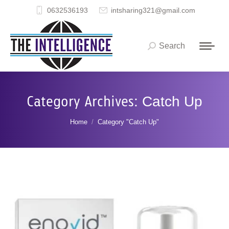
0632536193
intsharing321@gmail.com
Search
Search:
Category Archives:
Catch Up
You are here:
Home
Category "Catch Up"