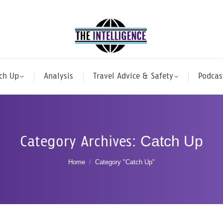
ch Up
Analysis
Travel Advice & Safety
Podcas
Category Archives:
Catch Up
You are here:
Home
Category "Catch Up"