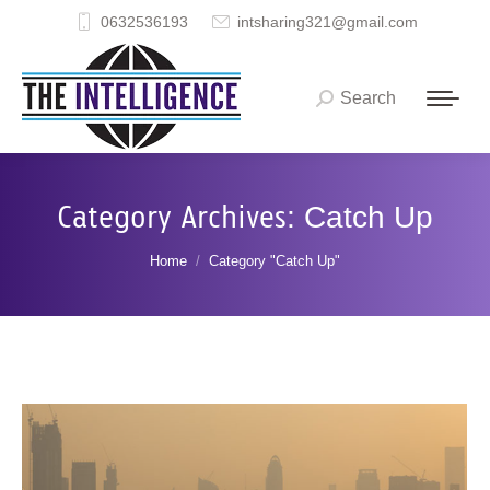
0632536193
intsharing321@gmail.com
Search
Search:
Category Archives:
Catch Up
You are here:
Home
Category "Catch Up"