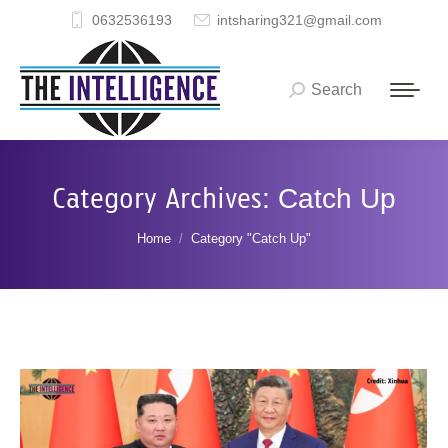
0632536193
intsharing321@gmail.com
Search
Search:
Category Archives:
Catch Up
You are here:
Home
Category "Catch Up"