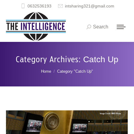
0632536193
intsharing321@gmail.com
Search
Search:
Category Archives:
Catch Up
You are here:
Home
Category "Catch Up"