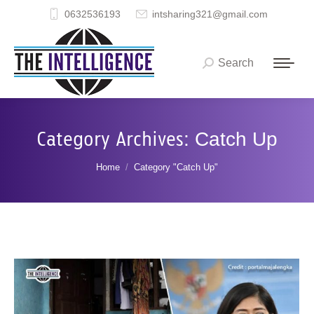
0632536193
intsharing321@gmail.com
Search
Search:
Category Archives:
Catch Up
You are here:
Home
Category "Catch Up"