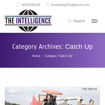
0632536193
intsharing321@gmail.com
Search
Search:
Category Archives:
Catch Up
You are here:
Home
Category "Catch Up"