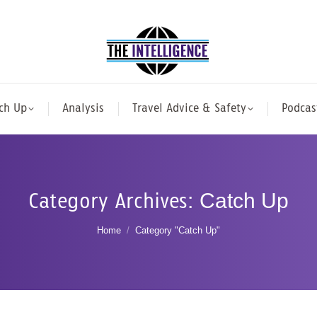
ch Up
Analysis
Travel Advice & Safety
Podcas
Category Archives:
Catch Up
You are here:
Home
Category "Catch Up"