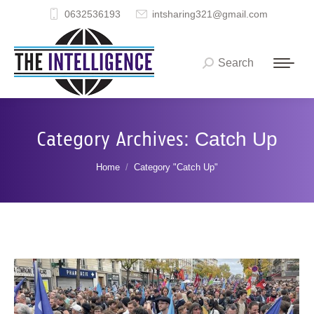
0632536193
intsharing321@gmail.com
Search
Search:
Category Archives:
Catch Up
You are here:
Home
Category "Catch Up"