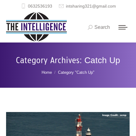
0632536193
intsharing321@gmail.com
Search
Search:
Category Archives:
Catch Up
You are here:
Home
Category "Catch Up"