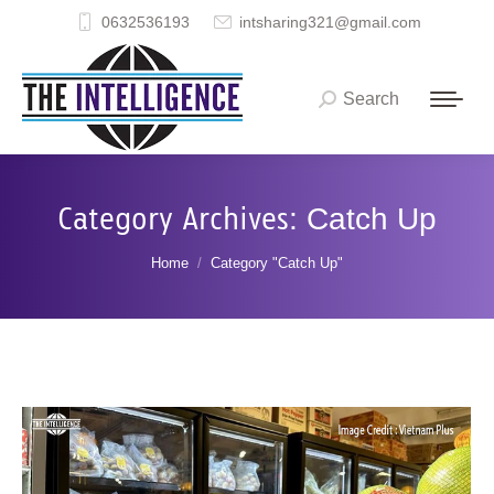
0632536193
intsharing321@gmail.com
Search
Search:
Category Archives:
Catch Up
You are here:
Home
Category "Catch Up"